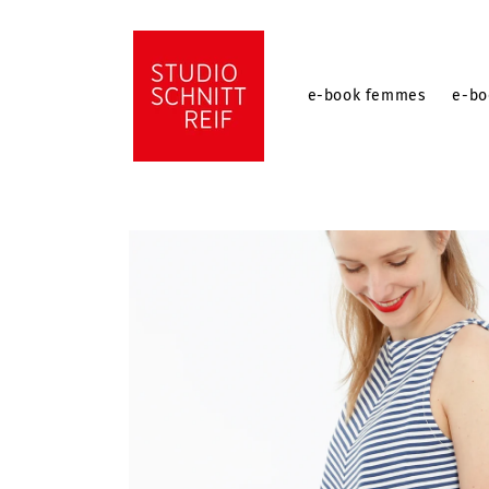
et
passer
au
contenu
e-book femmes
e-b
Passer aux
informations
produits