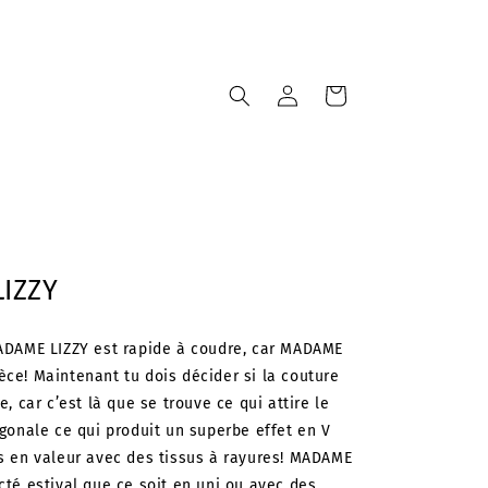
Connexion
Panier
IZZY
MADAME LIZZY est rapide à coudre, car MADAME
ce! Maintenant tu dois décider si la couture
, car c’est là que se trouve ce qui attire le
agonale ce qui produit un superbe effet en V
is en valeur avec des tissus à rayures! MADAME
cté estival que ce soit en uni ou avec des