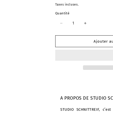
habituel
Taxes incluses.
Quantité
Réduire
Augmenter
la
la
quantité
quantité
de
de
Ajouter a
Top
Top
aéré
aéré
Madame
Madame
LIZZY
LIZZY
A PROPOS DE STUDIO SC
STUDIO SCHNITTREIF, c’est