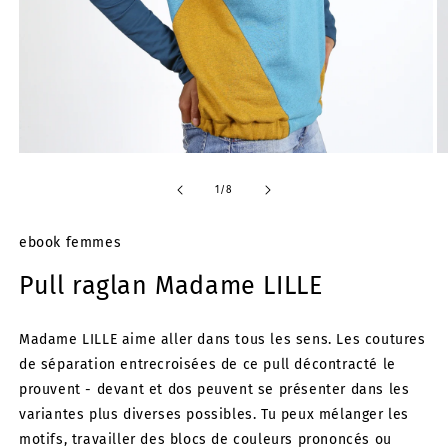
Ouvrir
Ou
le
le
média
m
de
1
/
8
1
2
dans
d
une
u
ebook femmes
fenêtre
fe
modale
m
Pull raglan Madame LILLE
Madame LILLE aime aller dans tous les sens. Les coutures
de séparation entrecroisées de ce pull décontracté le
prouvent - devant et dos peuvent se présenter dans les
variantes plus diverses possibles. Tu peux mélanger les
motifs, travailler des blocs de couleurs prononcés ou