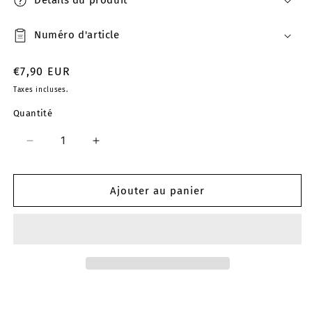
Détails du produit
Numéro d'article
Prix
€7,90 EUR
habituel
Taxes incluses.
Quantité
Réduire
Augmenter
la
la
quantité
quantité
de
de
Ajouter au panier
Pull
Pull
raglan
raglan
Madame
Madame
LILLE
LILLE