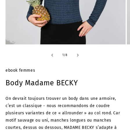
Ouvrir
Ou
le
le
média
m
de
1
/
8
1
2
dans
d
une
u
ebook femmes
fenêtre
fe
modale
m
Body Madame BECKY
On devrait toujours trouver un body dans une armoire,
c’est un classique - nous recommandons de coudre
plusieurs variantes de ce « allrounder » au col rond. Car
motif sauvage ou uni, manches longues ou manches
courtes, dessus ou dessous, MADAME BECKY s’adapte à