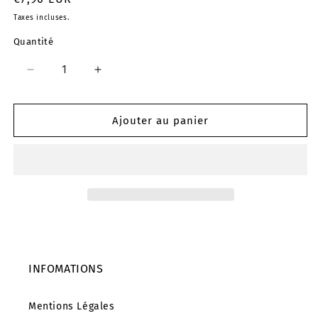
habituel
Taxes incluses.
Quantité
Réduire
Augmenter
la
la
quantité
quantité
de
de
Ajouter au panier
Body
Body
Madame
Madame
BECKY
BECKY
INFOMATIONS
Mentions Légales