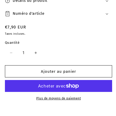
Détails du produit
Numéro d'article
Prix
€7,90 EUR
habituel
Taxes incluses.
Quantité
Réduire
Augmenter
la
la
quantité
quantité
de
de
Ajouter au panier
Jupe
Jupe
en
en
sweat
sweat
Madame
Madame
IRMA
IRMA
Plus de moyens de paiement