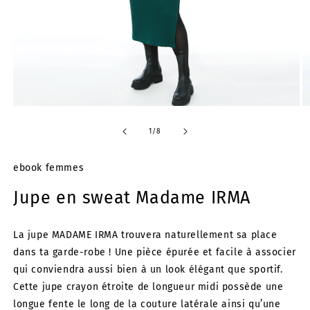
Ouvrir
Ou
le
le
média
m
de
1
/
8
1
2
dans
d
une
u
ebook femmes
fenêtre
fe
modale
m
Jupe en sweat Madame IRMA
La jupe MADAME IRMA trouvera naturellement sa place
dans ta garde-robe ! Une pièce épurée et facile à associer
qui conviendra aussi bien à un look élégant que sportif.
Cette jupe crayon étroite de longueur midi possède une
longue fente le long de la couture latérale ainsi qu’une