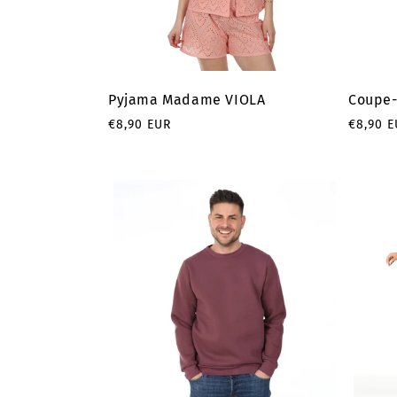
Pyjama Madame VIOLA
Coupe
Prix
Prix
€8,90 EUR
€8,90 
habituel
habitu