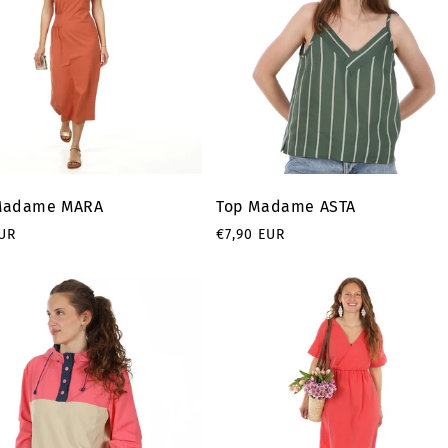
Madame MARA
Top Madame ASTA
Prix
EUR
€7,90 EUR
el
habituel