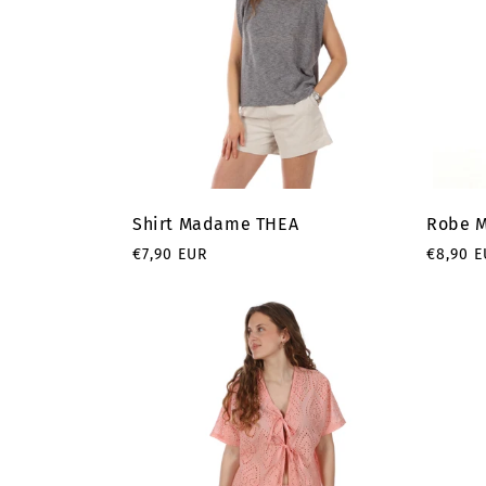
i
o
n
:
Shirt Madame THEA
Robe 
Prix
Prix
€7,90 EUR
€8,90 
habituel
habitu