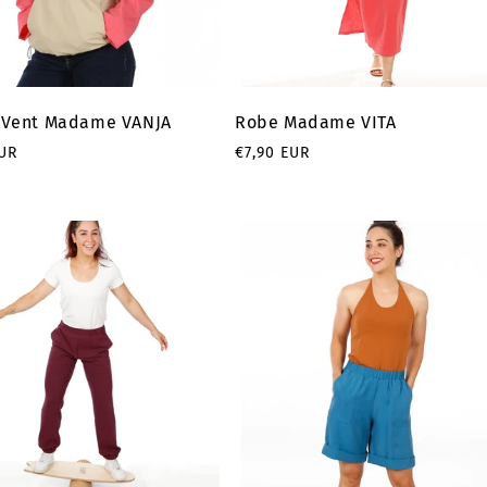
-Vent Madame VANJA
Robe Madame VITA
Prix
EUR
€7,90 EUR
el
habituel