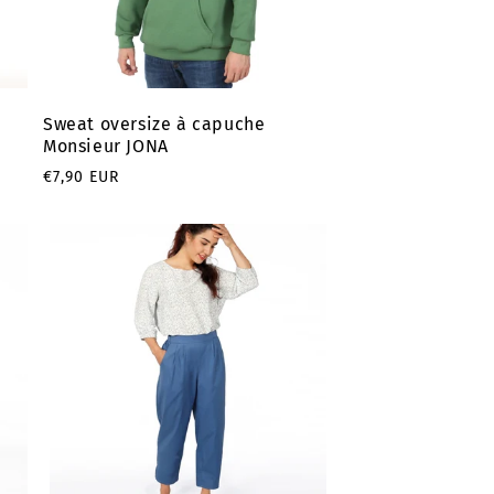
Sweat oversize à capuche
Monsieur JONA
Prix
€7,90 EUR
habituel