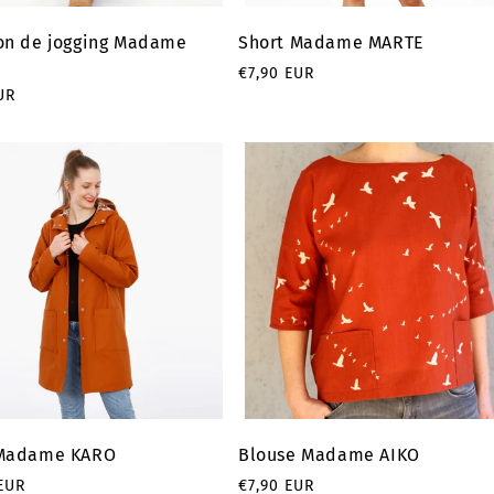
on de jogging Madame
Short Madame MARTE
Prix
€7,90 EUR
UR
habituel
el
 Madame KARO
Blouse Madame AIKO
Prix
EUR
€7,90 EUR